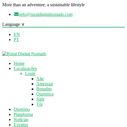
More than an adventure, a sustainable lifestyle
info@ruraldigitalnomads.com
Language ∨
EN
PT
Home
Localizações
Loulé
Alte
Ameixial
Benafim
Querença
Salir
Tôr
Diretório
Plataforma
Notícias
Eventos