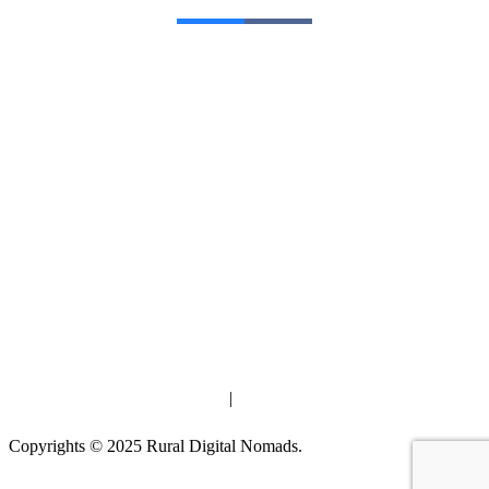
Parceiros
|
Termos de uso e política de privacidade
|
Contactos
|
Ficha técnica
|
Estatuto Editorial
Copyrights © 2025 Rural Digital Nomads.