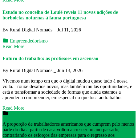
Estudo no concelho de Loulé revela 11 novas adições de
borboletas noturnas à fauna portuguesa
By Rural Digital Nomads _ Jul 11, 2026
Empreendedorismo
Read More
Futuro do trabalho: as profissões em ascensão
By Rural Digital Nomads _ Jun 13, 2026
Vivemos num tempo em que o digital mudou quase tudo à nossa
volta. Trouxe desafios novos, mas também muitas oportunidades, e
está a transformar a sociedade de formas que ainda estamos a
aprender a compreender, em especial no que toca ao trabalho.
Read More
Teletrabalho
A proporção de trabalhadores americanos que cumprem pelo menos
parte do dia a partir de casa voltou a crescer no ano passado,
contrariando os esforços das empresas para o regresso aos