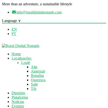
More than an adventure, a sustainable lifestyle
info@ruraldigitalnomads.com
Language ∨
EN
PT
Home
Localizações
Loulé
Alte
Ameixial
Benafim
Querença
Salir
Tôr
Diretório
Plataforma
Notícias
Eventos