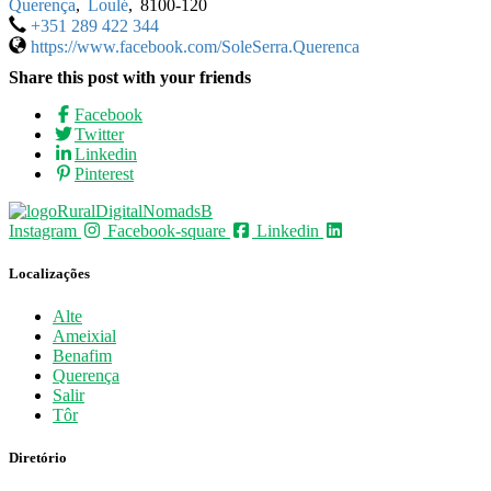
Querença
,
Loulé
,
8100-120
+351 289 422 344
https://www.facebook.com/SoleSerra.Querenca
Share this post with your friends
Facebook
Twitter
Linkedin
Pinterest
Instagram
Facebook-square
Linkedin
Localizações
Alte
Ameixial
Benafim
Querença
Salir
Tôr
Diretório