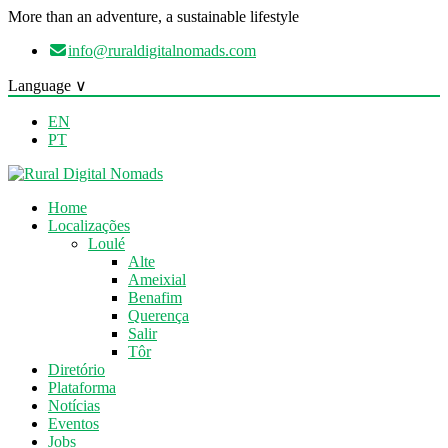
More than an adventure, a sustainable lifestyle
info@ruraldigitalnomads.com
Language ∨
EN
PT
Home
Localizações
Loulé
Alte
Ameixial
Benafim
Querença
Salir
Tôr
Diretório
Plataforma
Notícias
Eventos
Jobs