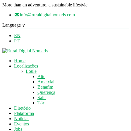
More than an adventure, a sustainable lifestyle
info@ruraldigitalnomads.com
Language ∨
EN
PT
Home
Localizações
Loulé
Alte
Ameixial
Benafim
Querença
Salir
Tôr
Diretório
Plataforma
Notícias
Eventos
Jobs