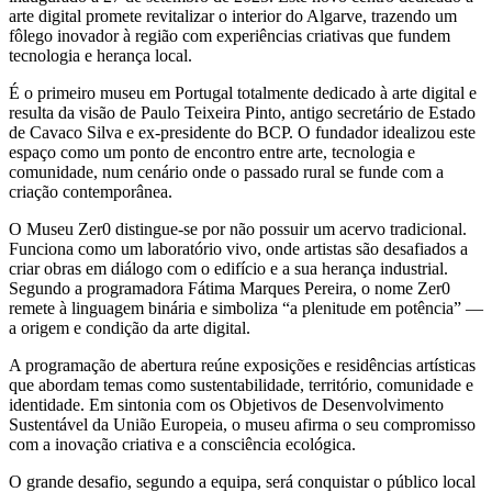
arte digital promete revitalizar o interior do Algarve, trazendo um
fôlego inovador à região com experiências criativas que fundem
tecnologia e herança local.
É o primeiro museu em Portugal totalmente dedicado à arte digital e
resulta da visão de Paulo Teixeira Pinto, antigo secretário de Estado
de Cavaco Silva e ex-presidente do BCP. O fundador idealizou este
espaço como um ponto de encontro entre arte, tecnologia e
comunidade, num cenário onde o passado rural se funde com a
criação contemporânea.
O Museu Zer0 distingue-se por não possuir um acervo tradicional.
Funciona como um laboratório vivo, onde artistas são desafiados a
criar obras em diálogo com o edifício e a sua herança industrial.
Segundo a programadora Fátima Marques Pereira, o nome Zer0
remete à linguagem binária e simboliza “a plenitude em potência” —
a origem e condição da arte digital.
A programação de abertura reúne exposições e residências artísticas
que abordam temas como sustentabilidade, território, comunidade e
identidade. Em sintonia com os Objetivos de Desenvolvimento
Sustentável da União Europeia, o museu afirma o seu compromisso
com a inovação criativa e a consciência ecológica.
O grande desafio, segundo a equipa, será conquistar o público local