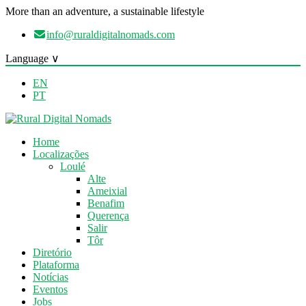
More than an adventure, a sustainable lifestyle
info@ruraldigitalnomads.com
Language ∨
EN
PT
Home
Localizações
Loulé
Alte
Ameixial
Benafim
Querença
Salir
Tôr
Diretório
Plataforma
Notícias
Eventos
Jobs