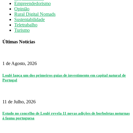
Empreendedorismo
Opinião
Rural Digital Nomads
Sustentabilidade
Teletrabalho
Turismo
Últimas Notícias
1 de Agosto, 2026
Loulé lança um dos primeiros guias de investimento em capital natural de
Portugal
11 de Julho, 2026
Estudo no concelho de Loulé revela 11 novas adições de borboletas noturnas
à fauna portuguesa