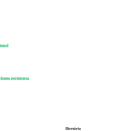
rtugal
à fauna portuguesa
Diretório