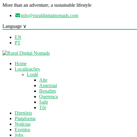
More than an adventure, a sustainable lifestyle
info@ruraldigitalnomads.com
Language ∨
EN
PT
Home
Localizações
Loulé
Alte
Ameixial
Benafim
Querença
Salir
Tôr
Diretório
Plataforma
Notícias
Eventos
Jobs