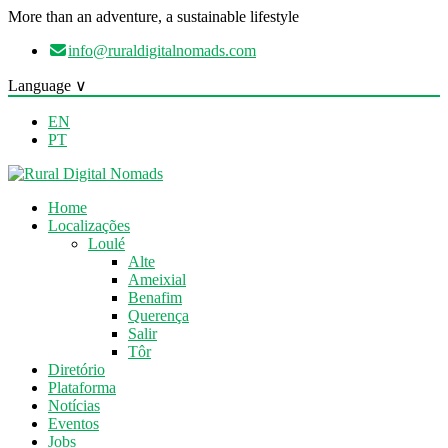
More than an adventure, a sustainable lifestyle
info@ruraldigitalnomads.com
Language ∨
EN
PT
Home
Localizações
Loulé
Alte
Ameixial
Benafim
Querença
Salir
Tôr
Diretório
Plataforma
Notícias
Eventos
Jobs